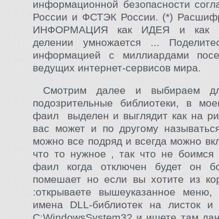
информационной безопасности согл
России и ФСТЭК России. (*) Расшиф
ИНФОРМАЦИЯ как ИДЕЯ и как 
делении умножается ... Поделите
информацией с миллиардами посе
ведущих интернет-сервисов мира.
Смотрим далее и выбираем дл
подозрительные библиотеки, в мое
фаил выделен и выглядит как на р
вас может и по другому называтьс
можно все подряд и всегда можно вк
что то нужное , так что не боимся 
фаил когда отключен будет он 
помешает но если вы хотите из ко
:открываете вышеуказанное меню, 
имена DLL-библиотек на листок и 
C:WindowsSystem32 и ищете там дан