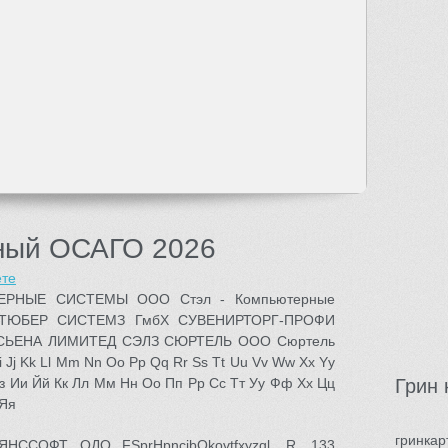
ный ОСАГО 2026
ете
РНЫЕ СИСТЕМЫ ООО Стэл - Компьютерные
ТЮБЕР СИСТЕМЗ ГмбХ СУВЕНИРТОРГ-ПРОФИ
СЬЕНА ЛИМИТЕД СЭЛЗ СЮРТЕЛЬ ООО Сюртель
i Jj Kk Ll Mm Nn Oo Pp Qq Rr Ss Tt Uu Vv Ww Xx Yy
Зз Ии Йй Кк Лл Мм Нн Оо Пп Рр Сс Тт Уу Фф Хх Цц
Грин 
Яя
гринкар
ССОФТ ОДО FSprHpncibOkovtfxyzql, R, 133