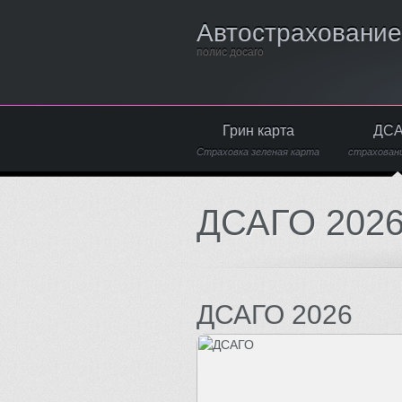
Автострахование
полис досаго
Грин карта
ДС
Страховка зеленая карта
страхован
ДСАГО 202
ДСАГО 2026