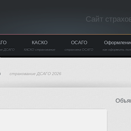
Сайт страхо
АГО
КАСКО
ОСАГО
Оформлени
ие ДСАГО
КАСКО страхование
страховка ОСАГО
как оформить пол
6
страхование ДСАГО 2026
Объя