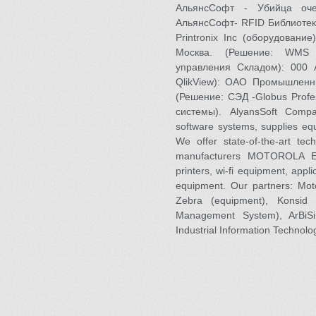
АльянсСофт - Убийца оче
АльянсСофт- RFID Библиотек
Printronix Inc (оборудовани
Москва. (Решение: WMS 
управления Складом): 000 
QlikView): ОАО Промышленн
(Решение: СЭД -Globus Profe
системы). AlyansSoft Compa
software systems, supplies equ
We offer state-of-the-art te
manufacturers MOTOROLA EMB
printers, wi-fi equipment, app
equipment. Our partners: Moto
Zebra (equipment), Konsid
Management System), ArBiSi
Industrial Information Technolog