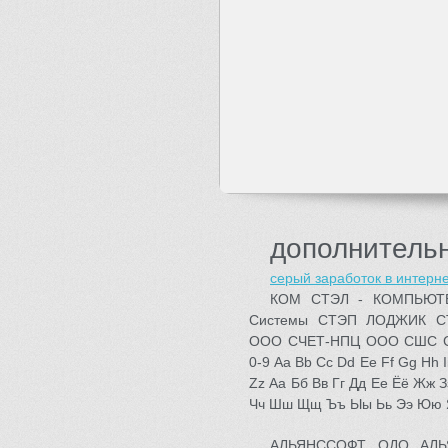
дополнитель
серый заработок в интерн
КОМ СТЭЛ - КОМПЬЮТЕ
Системы СТЭП ЛОДЖИК С
ООО СЧЕТ-НПЦ ООО СШС 
0-9 Aa Bb Cc Dd Ee Ff Gg Hh I
Zz Аа Бб Вв Гг Дд Ее Ёё Жж 
Чч Шш Щщ Ъъ Ыы Ьь Ээ Юю 
АЛЬЯНССОФТ ОДО АЛЬЯН