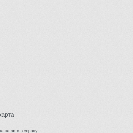
карта
та на авто в европу