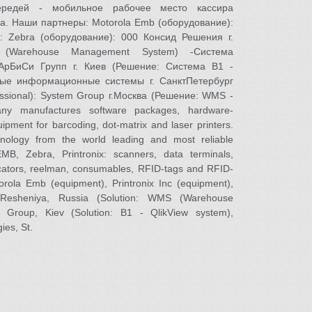
редей - мобильное рабочее место кассира
а. Наши партнеры: Motorola Emb (оборудование):
е): Zebra (оборудование): 000 Консид Решения г.
(Warehouse Management System) -Система
АрБиСи Групп г. Киев (Решение: Система В1 -
ые информационные системы г. СанктПетербург
ssional): System Group г.Москва (Решение: WMS -
ny manufactures software packages, hardware-
ipment for barcoding, dot-matrix and laser printers.
chnology from the world leading and most reliable
, Zebra, Printronix: scanners, data terminals,
licators, reelman, consumables, RFID-tags and RFID-
rola Emb (equipment), Printronix Inc (equipment),
 Resheniya, Russia (Solution: WMS (Warehouse
 Group, Kiev (Solution: В1 - QlikView system),
ies, St.