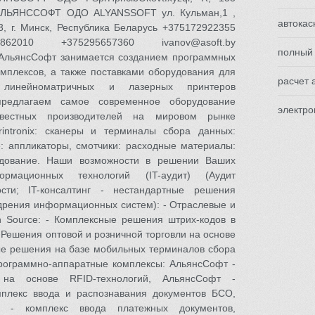
R) АЛЬЯНССОФТ ОДО ALYANSSOFT ул. Кульман,1 ,
автокас
3, г. Минск, Республика Беларусь +375172922355
862010 +375295657360 ivanov@asoft.by
полный 
ия АльянсСофт занимается созданием программных
мплексов, а также поставками оборудования для
расчет 
, линейноматричных и лазерных принтеров
едлагаем самое современное оборудование
электро
вестных производителей на мировом рынке
ntronix: сканеры и терминалы сбора данных:
е: аппликаторы, смотчики: расходные материалы:
рудование. Наши возможности в решении Ваших
мационных технологий (IT-аудит) (Аудит
сти; IT-консалтинг - нестандартные решения
дрения информационных систем): - Отраслевые и
 Source: - Комплексные решения штрих-кодов в
- Решения оптовой и розничной торговли на основе
ые решения на базе мобильных терминалов сбора
Программно-аппаратные комплексы: АльянсСофт -
 на основе RFID-технологий, АльянсСофт -
мплекс ввода и распознавания документов БСО,
 - комплекс ввода платежных документов,