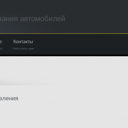
вания автомобилей
е
Контакты
ис
Написать нам
вления