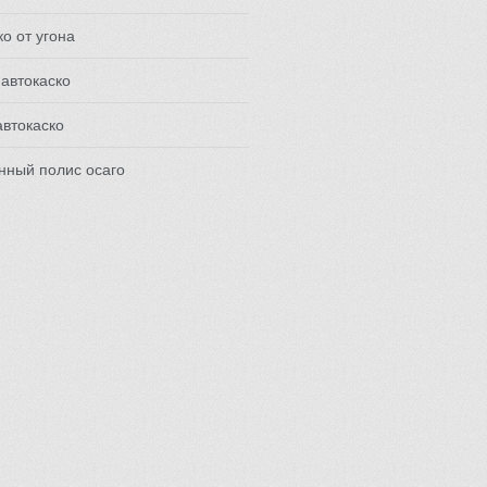
ко от угона
автокаско
автокаско
нный полис осаго