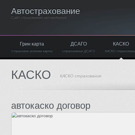
Автострахование
Сайт страхования автомобилей
Грин карта
ДСАГО
КАСКО
Страховка зеленая карта
страхование ДСАГО
КАСКО страхован
КАСКО
КАСКО страхование
автокаско договор