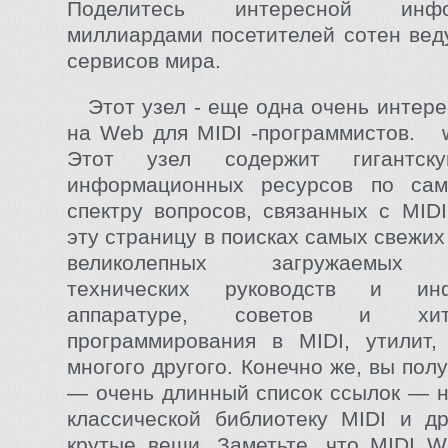
Поделитесь интересной ин
миллиардами посетителей сотен вед
сервисов мира.
Этот узел - еще одна очень интер
на Web для MIDI -программистов. 
Этот узел содержит гигантск
информационных ресурсов по са
спектру вопросов, связанных с MIDI
эту страницу в поисках самых свежих
великолепных загружаемых M
технических руководств и ин
аппаратуре, советов и хи
программирования в MIDI, утилит,
многого другого. Конечно же, вы пол
— очень длинный список ссылок — 
классической библиотеку MIDI и д
крутые вещи. Заметьте, что MIDI 