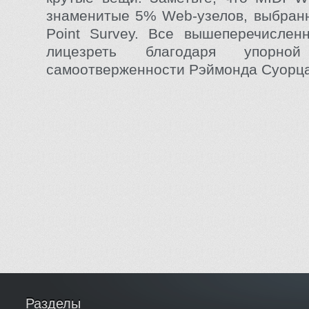
знаменитые 5% Web-узелов, выбран
Point Survey. Все вышеперечислен
лицезреть благодаря упорн
самоотверженности Рэймонда Суорца
Разделы