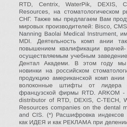
RTD, Centrix, WaterPik, DEXIS, C
Resources, на стоматологическом 
СНГ. Также мы предлагаем Вам про
мировых производителей: Bisco, CMS 
Nanning Baolai Medical Instrument,
MDI. Деятельность комп ании та
повышением квалификации врачей- 
осуществляемым учебным заведение
Дентал Академи. В этом году мы
новинки на российском стоматолог
продукцию американской комп ании C
волоконные штифты от лидера 
французской фирмы RTD. ARKOM - i
distributor of RTD, DEXIS, C-TECH, W
Resources companies on the dental m
and CIS. (*) Расшифровка индекс
как ИДЕЯ и как РЕКЛАМА при делении