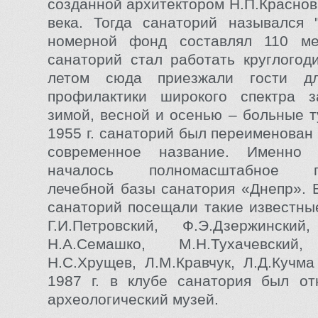
созданной архитектором Н.П.Краснов
века. Тогда санаторий назывался 
номерной фонд составлял 110 ме
санаторий стал работать круглогод
летом сюда приезжали гости д
профилактики широкого спектра з
зимой, весной и осенью – больные т
1955 г. санаторий был переименован
современное название. Именно
началось полномасштабное пе
лечебной базы санатория «Днепр». 
санаторий посещали такие известные
Г.И.Петровский, Ф.Э.Дзержинский,
Н.А.Семашко, М.Н.Тухачевский,
Н.С.Хрущев, Л.М.Кравчук, Л.Д.Куч
1987 г. в клубе санатория был от
археологический музей.