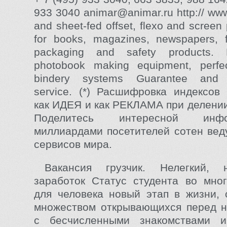
933 3040 animar@animar.ru http:// ww
and sheet-fed offset, flexo and screen 
for books, magazines, newspapers, fl
packaging and safety products.
photobook making equipment, perfe
bindery systems Guarantee and p
service. (*) Расшифровка индекс
как ИДЕЯ и как РЕКЛАМА при делении
Поделитесь интересной ин
миллиардами посетителей сотен вед
сервисов мира.
Вакансия грузчик. Нелегкий, 
заработок Статус студента во мно
для человека новый этап в жизни,
множеством открывающихся перед н
с бесчисленными знакомствами 