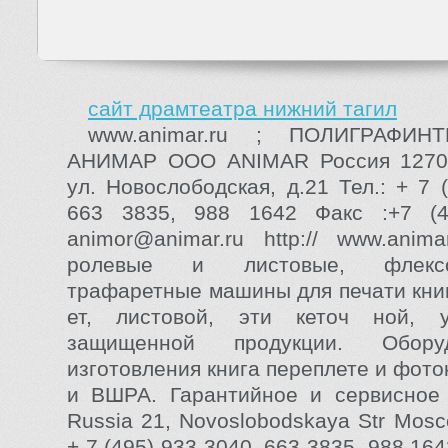
сайт драмтеатра нижний тагил
www.animar.ru ; ПОЛИГРАФИН
АНИМАР ООО ANIMAR Россия 127005
ул. Новослободская, д.21 Тел.: + 7 
663 3835, 988 1642 Факс :+7 (
animor@animar.ru http:// www.anim
ролевые и листовые, флекс
трафаретные машины для печати книг
ет, листовой, эти кеточ ной, 
защищенной продукции. Обору
изготовления книга переплете и фото
и ВШРА. Гарантийное и сервисное 
Russia 21, Novoslobodskaya Str Mosc
+ 7 (495) 933 3040, 663 3835, 988 164