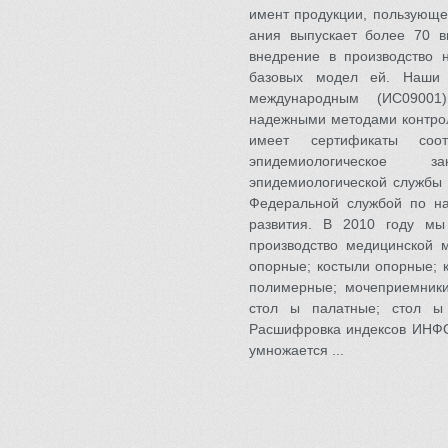
имент продукции, пользующе
ания выпускает более 70 в
внедрение в производство н
базовых модел ей. Наши 
международным (ИС09001)
надежными методами контрол
имеет сертификаты соотв
эпидемиологическое з
эпидемиологической службы 
Федеральной службой по на
развития. В 2010 году м
производство медицинской 
опорные; костыли опорные; 
полимерные; мочеприемники
стол ы палатные; стол ы 
Расшифровка индексов ИНФ
умножается ...