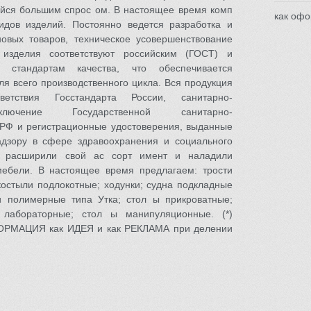
йся большим спрос ом. В настоящее время комп
как офо
идов изделий. Постоянно ведется разработка и
овых товаров, техническое усовершенствование
изделия соответствуют российским (ГОСТ) и
 стандартам качества, что обеспечивается
я всего производственного цикла. Вся продукция
етствия Госстандарта России, санитарно-
аключение Государственной санитарно-
РФ и регистрационные удостоверения, выданные
дзору в сфере здравоохранения и социального
ы расширили свой ас сорт имент и наладили
мебели. В настоящее время предлагаем: трости
костыли подлокотные; ходунки; судна подкладные
 полимерные типа Утка; стол ы прикроватные;
лабораторные; стол ы манипуляционные. (*)
ОРМАЦИЯ как ИДЕЯ и как РЕКЛАМА при делении