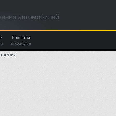
вания автомобилей
е
Контакты
ис
Написать нам
вления