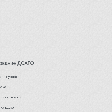
хование ДСАГО
ко от угона
аско
по автокаско
ика каско