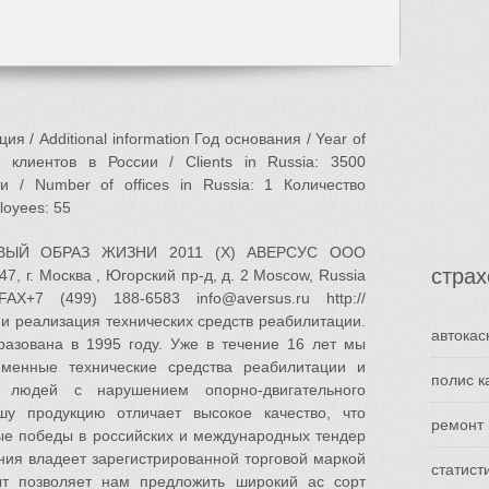
 / Additional information Год основания / Year of
о клиентов в России / Clients in Russia: 3500
 / Number of offices in Russia: 1 Количество
loyees: 55
РОВЫЙ ОБРАЗ ЖИЗНИ 2011 (X) АВЕРСУС ООО
стра
7, г. Москва , Югорский пр-д, д. 2 Moscow, Russia
X+7 (499) 188-6583 info@aversus.ru http://
 и реализация технических средств реабилитации.
автокас
азована в 1995 году. Уже в течение 16 лет мы
еменные технические средства реабилитации и
полис к
 людей с нарушением опорно-двигательного
шу продукцию отличает высокое качество, что
ремонт 
е победы в российских и международных тендер
ния владеет зарегистрированной торговой маркой
статист
т позволяет нам предложить широкий ас сорт