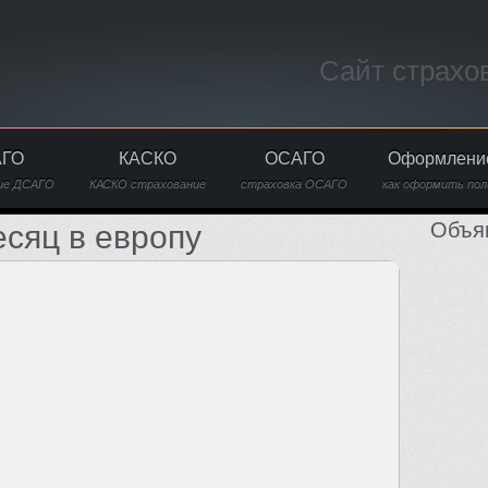
Сайт страхо
АГО
КАСКО
ОСАГО
Оформлени
ие ДСАГО
КАСКО страхование
страховка ОСАГО
как оформить пол
Объя
есяц в европу