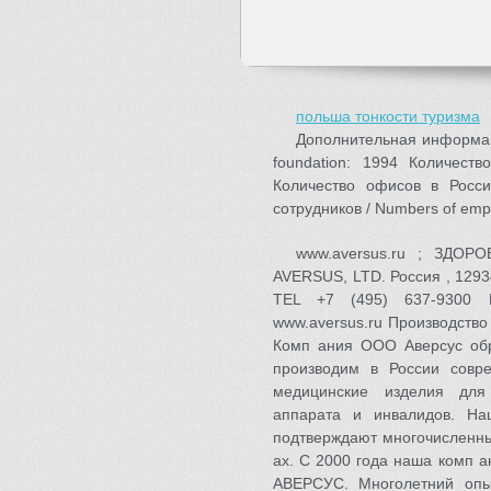
польша тонкости туризма
Дополнительная информация
foundation: 1994 Количеств
Количество офисов в России
сотрудников / Numbers of emp
www.aversus.ru ; ЗДО
AVERSUS, LTD. Россия , 12934
TEL +7 (495) 637-9300 FA
www.aversus.ru Производство
Комп ания ООО Аверсус обр
производим в России совр
медицинские изделия для
аппарата и инвалидов. На
подтверждают многочисленны
ах. С 2000 года наша комп а
АВЕРСУС. Многолетний опы